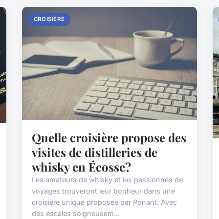
CROISIÈRE
Quelle croisière propose des
visites de distilleries de
whisky en Écosse?
Les amateurs de whisky et les passionnés de
voyages trouveront leur bonheur dans une
croisière unique proposée par Ponant. Avec
des escales soigneusem...