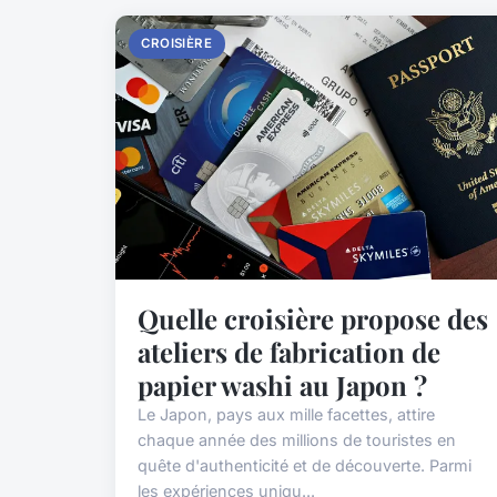
CROISIÈRE
Quelle croisière propose des
ateliers de fabrication de
papier washi au Japon ?
Le Japon, pays aux mille facettes, attire
chaque année des millions de touristes en
quête d'authenticité et de découverte. Parmi
les expériences uniqu...