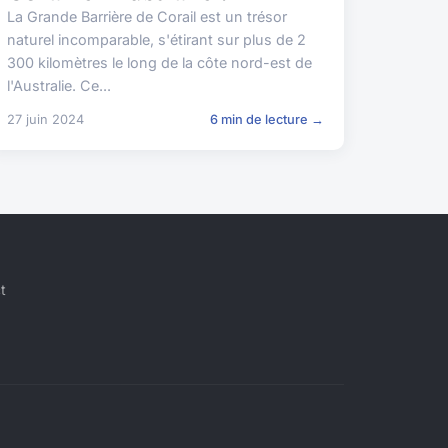
La Grande Barrière de Corail est un trésor
naturel incomparable, s'étirant sur plus de 2
300 kilomètres le long de la côte nord-est de
l'Australie. Ce...
27 juin 2024
6 min de lecture →
t