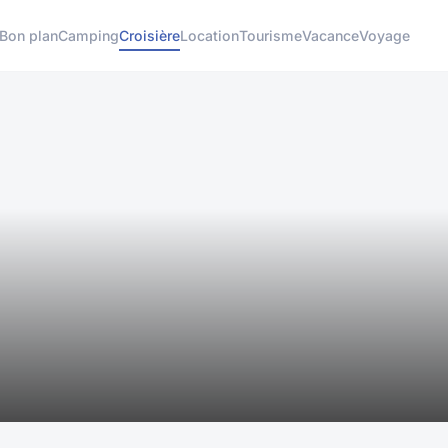
Bon plan
Camping
Croisière
Location
Tourisme
Vacance
Voyage